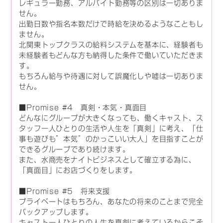
レギュラー勤務、アルバイト勤務等の区別は一切ありま
せん。
出勤日数や指名本数だけで時給を決めるようなこともし
ません。
北関東トップクラスの給料システムを基本に、経験者も
未経験者もどんな方も納得した条件で働いていただきま
す。
もちろん給与や待遇に対して誤魔化しや嘘は一切ありま
せん。
■Promise #4 真剣・本気・真面目
どんなにグループが大きくなっても、働くキャスト、ス
タッフ一人ひとりの生活や人生を「真剣」に考え、「仕
事も遊びも”本気”のかっこいい大人」を目指すことが
できるグループであり続けます。
また、水商売をナイトビジネスとして確立する為に、
「真面目」にお店づくりをします。
■Promise #5 将来支援
プライベートはもちろん、あなたの将来のことまで完全
バックアップします。
キャスト一人ひとりの人生を真剣に考えているからこそ