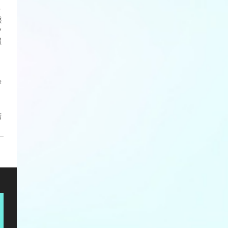
・
熊
ン
報
び
店