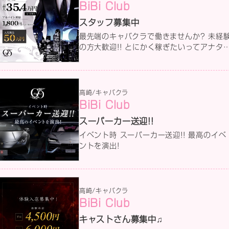
BiBi Club
スタッフ募集中
最先端のキャバクラで働きませんか? 未経
の方大歓迎!! とにかく稼ぎたいってアナタ
あなたのヤル気次第で未経験からでも稼ぐ
とは可能です!! 先輩スタッフが丁寧にサポ
トしますので安心して下さい。 経験者の方
には他店にない待遇で働きやすい環境をご
高崎/キャバクラ
意しております。 詳しい求人情報はコチラ
BiBi Club
から ↓↓↓↓↓
スーパーカー送迎!!
イベント時 スーパーカー送迎!! 最高のイベ
ントを演出!
高崎/キャバクラ
BiBi Club
キャストさん募集中♫