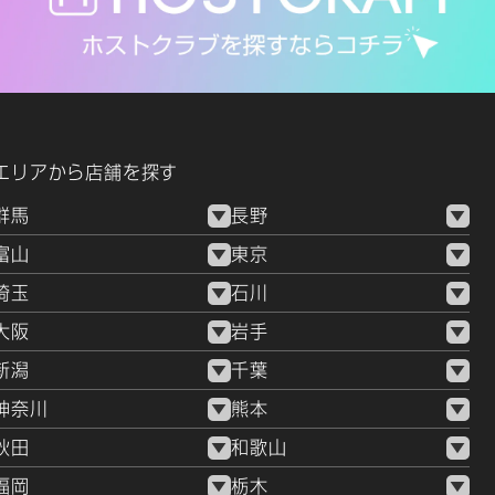
エリアから店舗を探す
群馬
長野
富山
東京
埼玉
石川
大阪
岩手
新潟
千葉
神奈川
熊本
秋田
和歌山
福岡
栃木