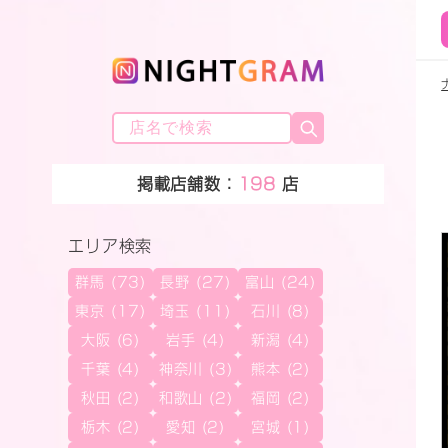
掲載店舗数：
198
店
エリア検索
群馬 (73)
長野 (27)
富山 (24)
東京 (17)
埼玉 (11)
石川 (8)
大阪 (6)
岩手 (4)
新潟 (4)
千葉 (4)
神奈川 (3)
熊本 (2)
秋田 (2)
和歌山 (2)
福岡 (2)
栃木 (2)
愛知 (2)
宮城 (1)