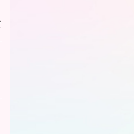
験
へ
こ
ー
用