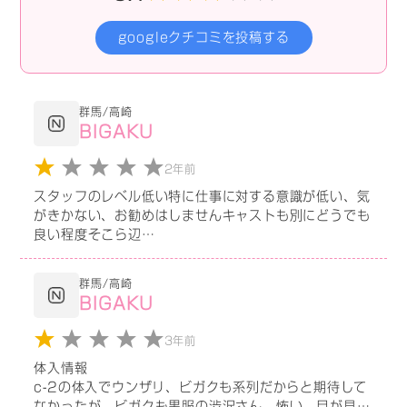
googleクチコミを投稿する
群馬/高崎
BIGAKU
2年前
スタッフのレベル低い特に仕事に対する意識が低い、気
がきかない、お勧めはしませんキャストも別にどうでも
良い程度そこら辺
歩いてるこのほうこのほうが可愛い
と思いました個人差はあると思いますが、、残念なお店
群馬/高崎
です、やはり群馬特に高崎はレベル低い、再確認。
BIGAKU
3年前
体入情報
c-2の体入でウンザリ、ビガクも系列だからと期待して
なかったが、ビガクも黒服の渋沢さん、怖い。目が見開