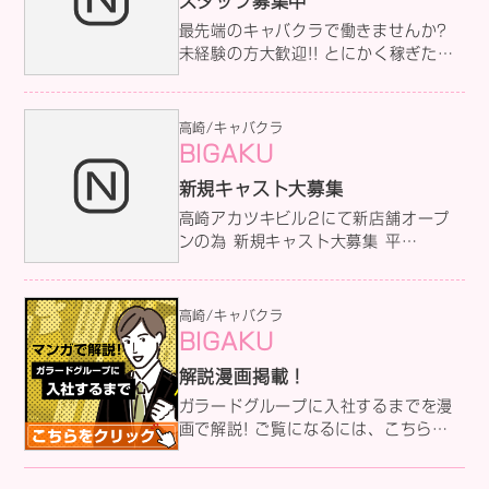
スタッフ募集中
最先端のキャバクラで働きませんか?
未経験の方大歓迎!! とにかく稼ぎたい
ってアナタへ あなたのヤル気次第で未
経験からでも稼ぐことは可能です!! 先
輩スタッフが丁寧にサポートしますの
高崎/キャバクラ
で安心して下さい。 経験者の方には他
BIGAKU
店にない待遇で働きやすい環境をご用
新規キャスト大募集
意しております。 詳しい求人情報はコ
チラから ↓↓↓↓↓
高崎アカツキビル2にて新店舗オープ
ンの為 新規キャスト大募集 平
日:4,500円 金曜:5,000円 土
曜:6,000円 詳しい求人情報はコチラ
から ↓↓↓↓↓
高崎/キャバクラ
BIGAKU
解説漫画掲載！
ガラードグループに入社するまでを漫
画で解説! ご覧になるには、こちらを
クリック♪♪ ↓↓↓↓↓