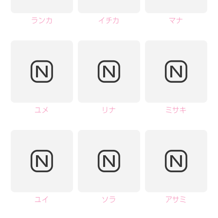
ランカ
イチカ
マナ
ユメ
リナ
ミサキ
ユイ
ソラ
アサミ