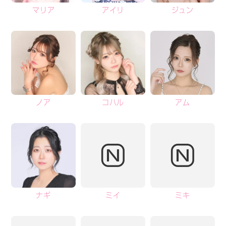
マリア
アイリ
ジュン
ノア
コハル
アム
ナギ
ミイ
ミキ