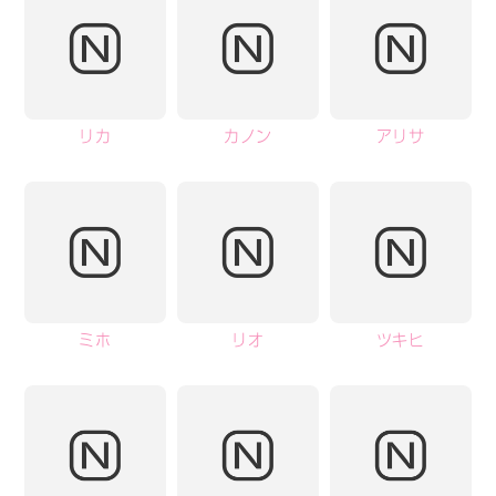
リカ
カノン
アリサ
ミホ
リオ
ツキヒ