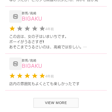
いてて、腹話術の人形みたい。まれに見る滑稽なくらい
の作り笑いだな、という印象。しかも体入の私に対して
群馬/高崎
キレた。店内が騒がしくて、聞き取りづらかっただけ
BIGAKU
で。忙しくて自分が余裕ないからといってスタッフにあ
たるような黒服は最低。しかもいい年したベテランだ
4年前
ろ？って立場の人が。こんな店で働くのは嫌。
この店は、女の子はいまいちです。
高崎の体入情報他にもあり。店探してる子は参考にして
ボーイがうるさすぎ❗
ください！
あそこまでうるさいのは、高崎では珍しい。
高崎には、もっともっと優良店たくさんありますので金
群馬/高崎
額だけでは入らない用注意しょう。
BIGAKU
4年前
店内の雰囲気もよくとても楽しかったです
VIEW MORE