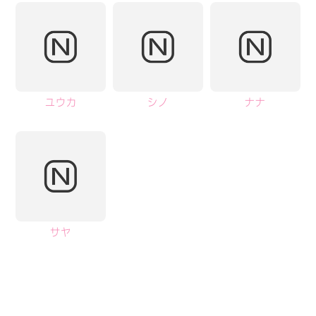
ユウカ
シノ
ナナ
サヤ